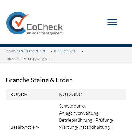
menu
WWW.COCHECK.DE / DE
REFERENZEN
BRANCHE STEINE & ERDEN
Branche Steine & Erden
KUNDE
NUTZUNG
Schwerpunkt
Anlagenverwaltung |
Betriebsführung | Prüfung-
Basalt-Actien-
Wartung-Instandhaltung |