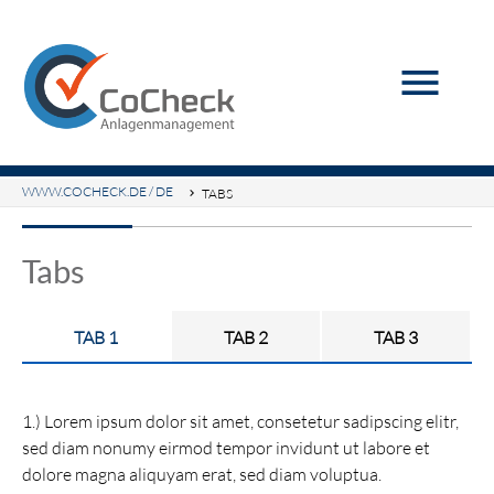
menu
Suchbegriffe
SUCHEN
WWW.COCHECK.DE / DE
TABS
Tabs
TAB 1
TAB 2
TAB 3
1.) Lorem ipsum dolor sit amet, consetetur sadipscing elitr,
sed diam nonumy eirmod tempor invidunt ut labore et
dolore magna aliquyam erat, sed diam voluptua.